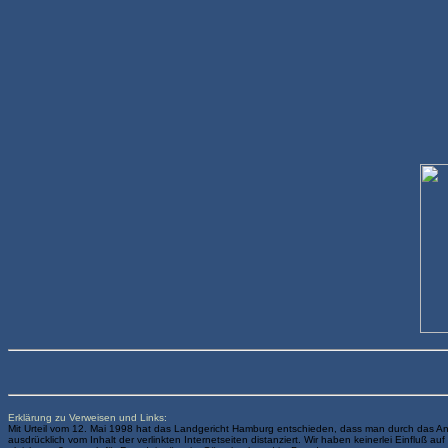
Erklärung zu Verweisen und Links:
Mit Urteil vom 12. Mai 1998 hat das Landgericht Hamburg entschieden, dass man durch das Anbi
ausdrücklich vom Inhalt der verlinkten Internetseiten distanziert. Wir haben keinerlei Einfluß a