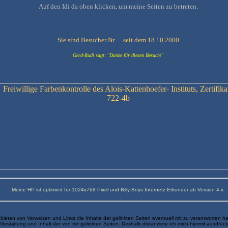
Auf den Idi da oben klicken, um meine Seiten zu betreten.
Sie sind Besucher Nr.
seit dem 18.10.2000
Gerd-Rudi sagt: "Danke für diesen Besuch!"
Meine HP ist optimiert für 1024x768 Pixel und Billy-Boys Internetz-Erkunder ab Version 4.x.
eten von Verweisen und Links die Inhalte der gelinkten Seiten eventuell mit zu verantworten h
uf Gestaltung und Inhalt der von mir gelinkten Seiten. Deshalb distanziere ich mich hiermit ausdrüc