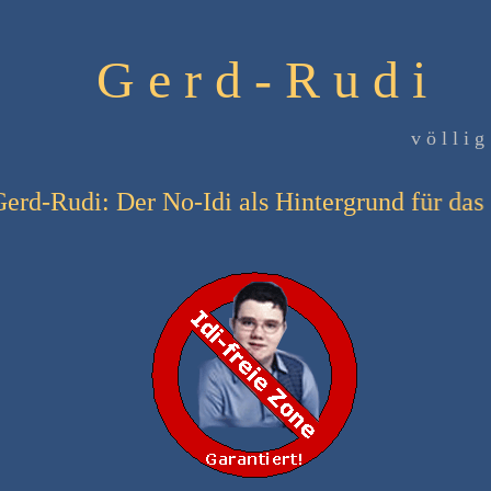
G e r d - R u d i
v ö l l i 
rd-Rudi: Der No-Idi als Hintergrund für das S