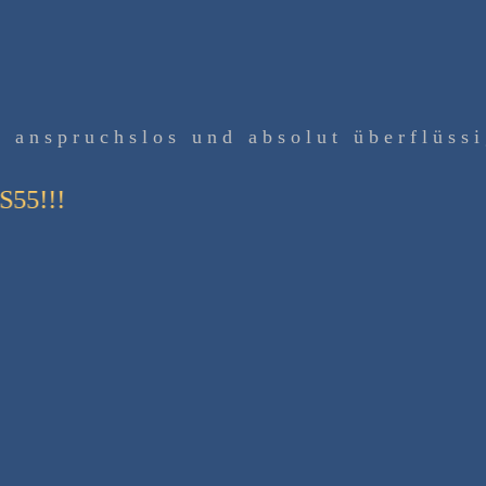
g a n s p r u c h s l o s u n d a b s o l u t ü b e r f l ü s s i
55!!!