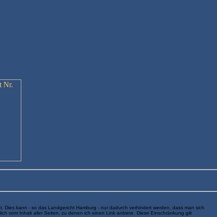
at. Dies kann - so das Landgericht Hamburg - nur dadurch verhindert werden, dass man sich
klich vom Inhalt aller Seiten, zu denen ich einen Link anbiete. Diese Einschränkung gilt