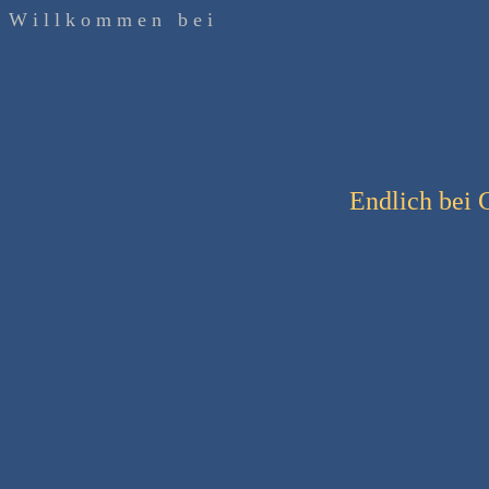
W i l l k o m m e n b e i
Endlich bei Ge